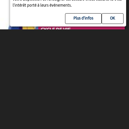
l'intérêt porté à leurs événements.
Plus d'infos
LITTÉRATURE
CYCLE DE VIE
18:00
-
Biel/Bienne
JEU 20 AOÛT