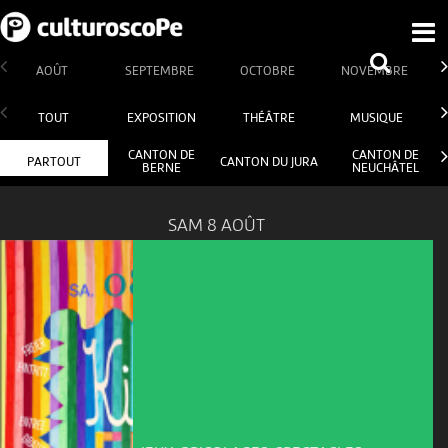
AOÛT
SEPTEMBRE
OCTOBRE
NOVEMBRE
TOUT
EXPOSITION
THÉÂTRE
MUSIQUE
CANTON DE
CANTON DE
PARTOUT
CANTON DU JURA
BERNE
NEUCHÂTEL
SAM 8 AOÛT