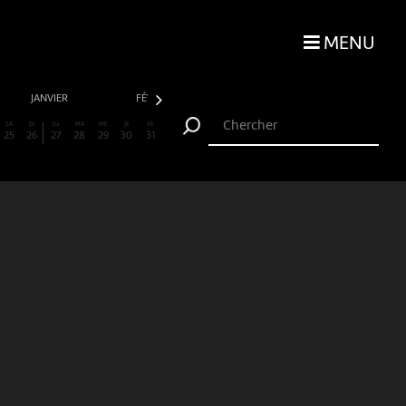
MENU
JANVIER
FÉVRIER
MARS
AVRIL
SA
DI
LU
MA
ME
JE
VE
25
26
27
28
29
30
31