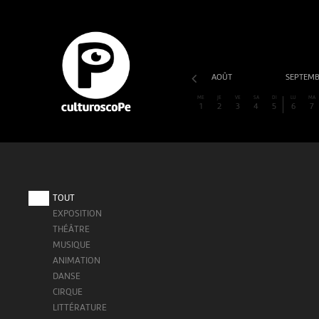
AOÛT
SEPTEM
ME
JE
VE
SA
DI
LU
MA
1
2
3
4
5
6
7
TOUT
EXPOSITION
THÉÂTRE
MUSIQUE
ANIMATION
DANSE
CIRQUE
LITTÉRATURE