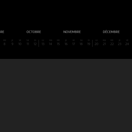
BRE
OCTOBRE
NOVEMBRE
DÉCEMBRE
ME
JE
VE
SA
DI
LU
MA
ME
JE
VE
SA
DI
LU
MA
ME
JE
VE
8
9
10
11
12
13
14
15
16
17
18
19
20
21
22
23
24