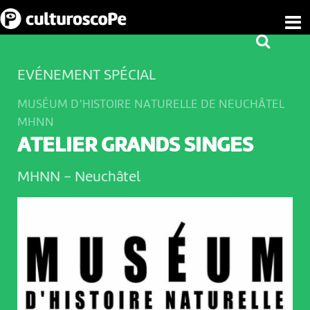
EVÉNEMENT SPÉCIAL
MUSÉUM D’HISTOIRE NATURELLE DE NEUCHÂTEL
MHNN
ATELIER GRANDS SINGES
MHNN
-
Neuchâtel