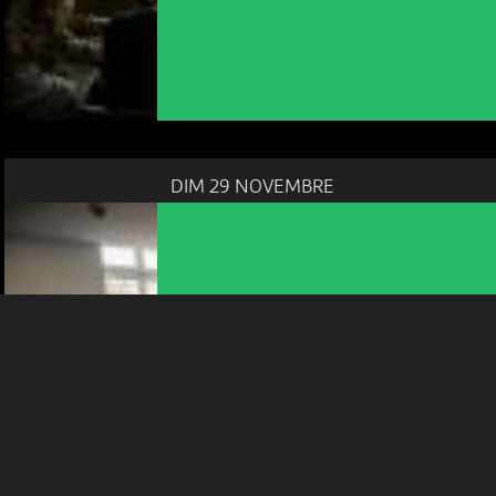
NOUS UTILISONS DES COOKIES
En poursuivant votre navigation sur le culturoscoPe site vous
consentez à l’utilisation de cookies. Les cookies nous
permettent d'analyser le trafic, d’affiner les contenus mis à
votre disposition et renseigner les acteurs·trices culturel·le·s sur
DIM 29 NOVEMBRE
l'intérêt porté à leurs événements.
Plus d'infos
CONTES
CONTES AU MUSÉUM D’HISTOIRE
NATURELLE DE NEUCHÂTEL
10:30
-
Neuchâtel