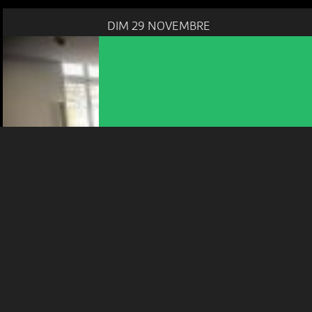
En poursuivant votre navigation sur le culturoscoPe site vous
DIM 29 NOVEMBRE
consentez à l’utilisation de cookies. Les cookies nous
permettent d'analyser le trafic, d’affiner les contenus mis à
votre disposition et renseigner les acteurs·trices culturel·le·s sur
l'intérêt porté à leurs événements.
Plus d'infos
CONTES
CONTES AU MUSÉUM D’HISTOIRE
NATURELLE DE NEUCHÂTEL
10:30
-
Neuchâtel