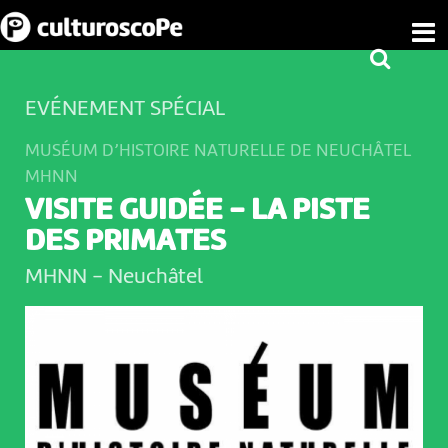
EVÉNEMENT SPÉCIAL
MUSÉUM D’HISTOIRE NATURELLE DE NEUCHÂTEL
MHNN
VISITE GUIDÉE - LA PISTE
DES PRIMATES
MHNN
-
Neuchâtel