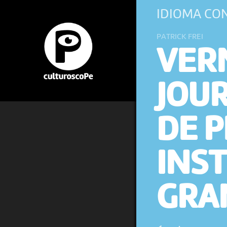
IDIOMA CO
PATRICK FREI
VER
JOU
DE 
INS
GRAN