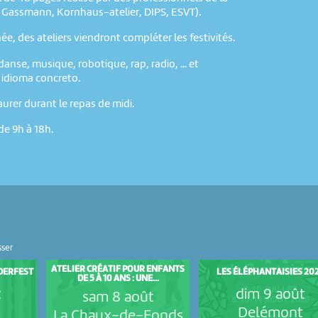
 Gassmann, Kornhaus-atelier, DIPS, ESVT).
ée, des ateliers viendront compléter les festivités.
danse, musique, robotique, rap, radio, ... et
l idioma concreto.
aurer durant le repas de midi.
de 9h à 18h.
sser
ATELIER CRÉATIF POUR ENFANTS
NDERFEST
LES ÉLÉPHANTAISIES 20
DE 5 À 10 ANS : UNE...
t
dim 9 août
sam 8 août
Delémont
La Chaux-de-Fonds