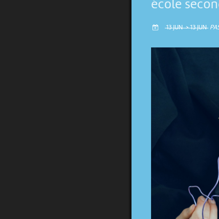
école secon
13 JUN > 13 JUN
PA