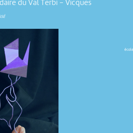
daire du Val Terbi
-
Vicques
SSÉ
école