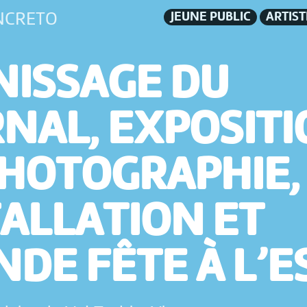
JEUNE PUBLIC
ARTIS
NCRETO
NISSAGE DU
RNAL, EXPOSIT
PHOTOGRAPHIE,
TALLATION ET
DE FÊTE À L’E