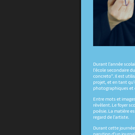
Durant l'année scolai
l'école secondaire d
concreto''. Il est ut
projet, et en tant qu
photographiques et 
Entre mots et images
révèlent. Le foyer sco
poésie. La matière es
regard de l'artiste.
Durant cette journée 
parution d'un journal