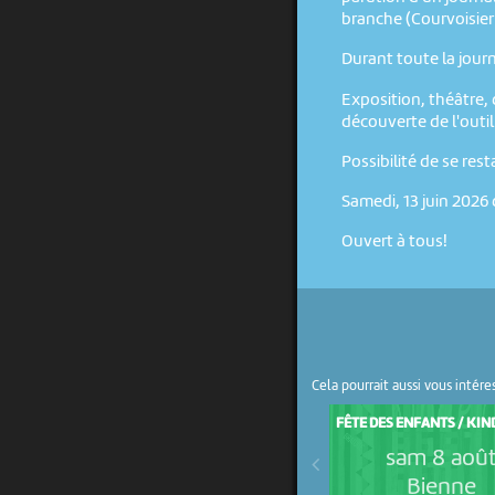
branche (Courvoisier
Durant toute la journ
Exposition, théâtre, 
découverte de l'outi
Possibilité de se rest
Samedi, 13 juin 2026 
Ouvert à tous!
Cela pourrait aussi vous intére
FÊTE DES ENFANTS / KI
sam 8 aoû
Bienne