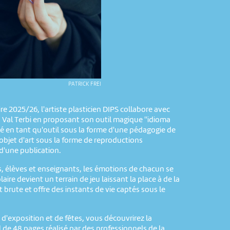
PATRICK FREI
re 2025/26, l'artiste plasticien DIPS collabore avec
u Val Terbi en proposant son outil magique ''idioma
ilisé en tant qu'outil sous la forme d'une pédagogie de
'objet d'art sous la forme de reproductions
d'une publication.
, élèves et enseignants, les émotions de chacun se
laire devient un terrain de jeu laissant la place à de la
t brute et offre des instants de vie captés sous le
d'exposition et de fêtes, vous découvrirez la
 de 48 pages réalisé par des professionnels de la