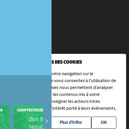
NOUS UTILISONS DES COOKIES
En poursuivant votre navigation sur le
culturoscoPe site vous consentez à l’utilisation de
cookies. Les cookies nous permettent d'analyser
le trafic, d’affiner les contenus mis à votre
disposition et renseigner les acteurs·trices
culturel·le·s sur l'intérêt porté à leurs événements.
26
COOP FESTIKIDS OPENAIR 2026
CRÉE TON FLIP-BOOK SAUVAG
dim 9 août
mar 11 août
Plus d'infos
Neuchâtel
Neuchâtel