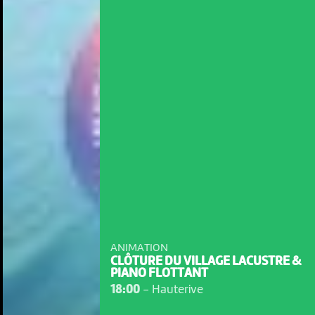
ANIMATION
CLÔTURE DU VILLAGE LACUSTRE &
PIANO FLOTTANT
18:00
-
Hauterive