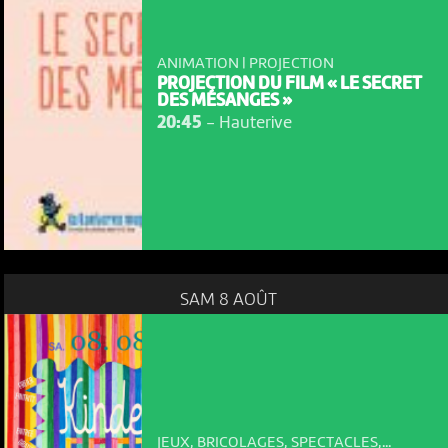
ANIMATION | PROJECTION
PROJECTION DU FILM « LE SECRET
DES MÉSANGES »
20:45
-
Hauterive
SAM 8 AOÛT
NOUS UTILISONS DES COOKIES
En poursuivant votre navigation sur le culturoscoPe site vous
consentez à l’utilisation de cookies. Les cookies nous
JEUX, BRICOLAGES, SPECTACLES,...