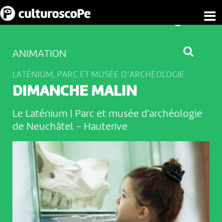
ANIMATION
LATÉNIUM, PARC ET MUSÉE D’ARCHÉOLOGIE
DIMANCHE MALIN
Le Laténium | Parc et musée d'archéologie
de Neuchâtel
-
Hauterive