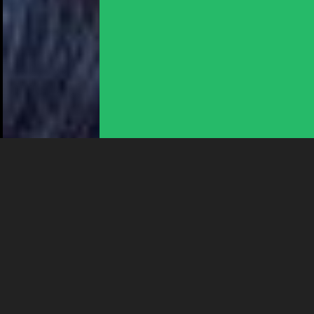
En poursuivant votre navigation sur le culturoscoPe site vous
consentez à l’utilisation de cookies. Les cookies nous
permettent d'analyser le trafic, d’affiner les contenus mis à
votre disposition et renseigner les acteurs·trices culturel·le·s sur
l'intérêt porté à leurs événements.
Plus d'infos
DIM 6 SEPTEMBRE