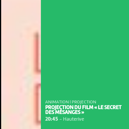
ANIMATION | PROJECTION
PROJECTION DU FILM « LE SECRET
DES MÉSANGES »
20:45
-
Hauterive