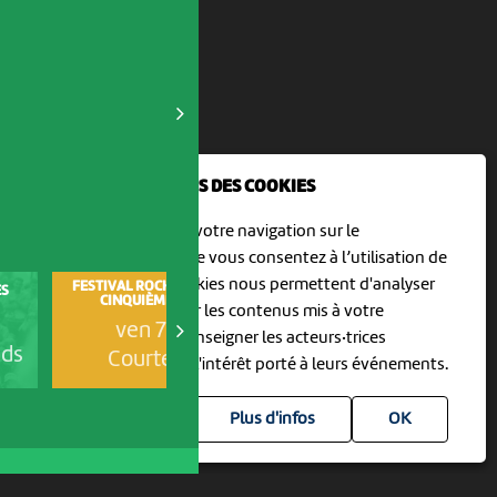
NOUS UTILISONS DES COOKIES
En poursuivant votre navigation sur le
culturoscoPe site vous consentez à l’utilisation de
cookies. Les cookies nous permettent d'analyser
FESTIVAL ROCK'R SAUVAGE -
ES
31ÈME FESTIVAL HORS TRIBU
CINQUIÈME ÉDITION
le trafic, d’affiner les contenus mis à votre
ven 7 août
ven 7 août
disposition et renseigner les acteurs·trices
nds
Môtiers
Courtedoux
culturel·le·s sur l'intérêt porté à leurs événements.
Plus d'infos