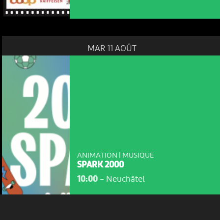
MAR 11 AOÛT
NOUS UTILISONS DES COOKIES
En poursuivant votre navigation sur le culturoscoPe site vous
consentez à l’utilisation de cookies. Les cookies nous
permettent d'analyser le trafic, d’affiner les contenus mis à
votre disposition et renseigner les acteurs·trices culturel·le·s sur
l'intérêt porté à leurs événements.
ANIMATION | MUSIQUE
SPARK 2000
Plus d'infos
10:00
-
Neuchâtel