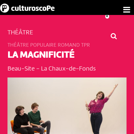
THÉÂTRE
THÉÂTRE POPULAIRE ROMAND TPR
LA MAGNIFICITÉ
Beau-Site
-
La Chaux-de-Fonds