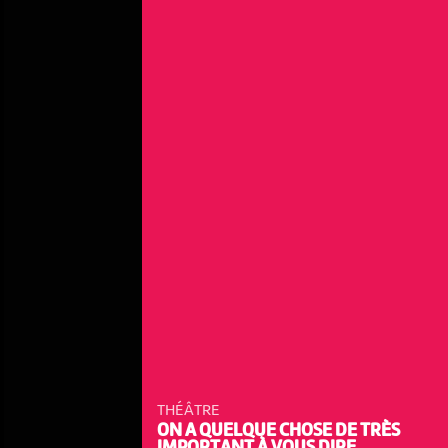
NOUS UTILISONS DES COOKIES
En poursuivant votre navigation sur le culturoscoPe site vous
THÉÂTRE
consentez à l’utilisation de cookies. Les cookies nous
ON A QUELQUE CHOSE DE TRÈS
permettent d'analyser le trafic, d’affiner les contenus mis à