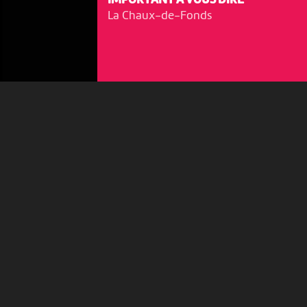
IMPORTANT À VOUS DIRE
votre disposition et renseigner les acteurs·trices culturel·le·s sur
La Chaux-de-Fonds
l'intérêt porté à leurs événements.
Plus d'infos