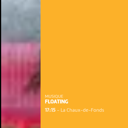
MUSIQUE
FLOATING
17:15
-
La Chaux-de-Fonds