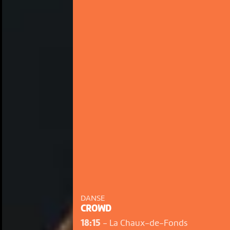
DANSE
CROWD
18:15
-
La Chaux-de-Fonds