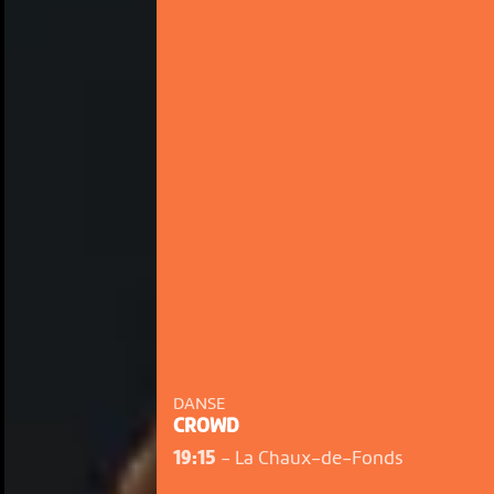
DANSE
CROWD
19:15
-
La Chaux-de-Fonds