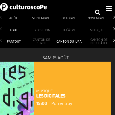
AOÛT
SEPTEMBRE
OCTOBRE
NOVEMBRE
TOUT
EXPOSITION
THÉÂTRE
MUSIQUE
CANTON DE
CANTON DE
PARTOUT
CANTON DU JURA
BERNE
NEUCHÂTEL
SAM 15 AOÛT
MUSIQUE
LES DIGITALES
15:00
-
Porrentruy