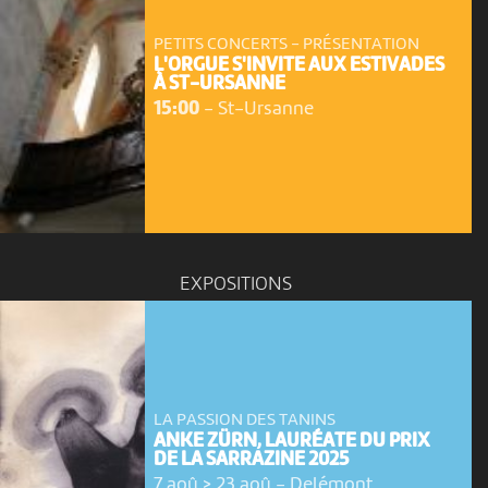
PETITS CONCERTS - PRÉSENTATION
L'ORGUE S'INVITE AUX ESTIVADES
À ST-URSANNE
15:00
-
St-Ursanne
EXPOSITIONS
LA PASSION DES TANINS
ANKE ZÜRN, LAURÉATE DU PRIX
DE LA SARRAZINE 2025
7 aoû > 23 aoû
-
Delémont