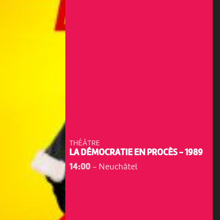
THÉÂTRE
LA DÉMOCRATIE EN PROCÈS - 1989
14:00
-
Neuchâtel