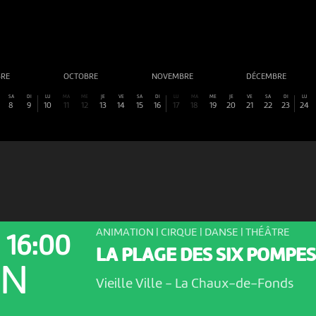
BRE
OCTOBRE
NOVEMBRE
DÉCEMBRE
SA
DI
LU
MA
ME
JE
VE
SA
DI
LU
MA
ME
JE
VE
SA
DI
LU
8
9
10
11
12
13
14
15
16
17
18
19
20
21
22
23
24
ANIMATION | CIRQUE | DANSE | THÉÂTRE
16:00
LA PLAGE DES SIX POMPES
ON
Vieille Ville
-
La Chaux-de-Fonds