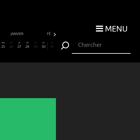
MENU
JANVIER
FÉVRIER
MARS
AVRIL
MA
ME
JE
VE
SA
DI
LU
25
26
27
28
29
30
31