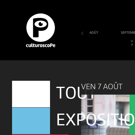
AOÛT
SEPTEM
SA
DI
LU
MA
ME
JE
VE
1
2
3
4
5
6
7
VEN 7 AOÛT
TOUT
EXPOSITI