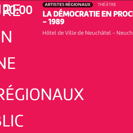
ARTISTES RÉGIONAUX
THÉÂTRE
URE
20:00
LA DÉMOCRATIE EN PROC
- 1989
ON
Hôtel de Ville de Neuchâtel
-
Neuch
NE
 RÉGIONAUX
LIC