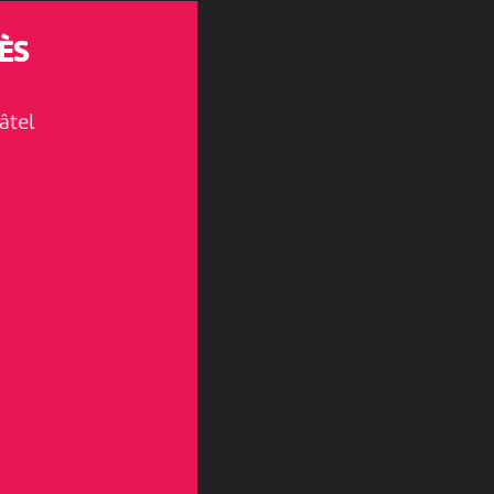
ÈS
âtel