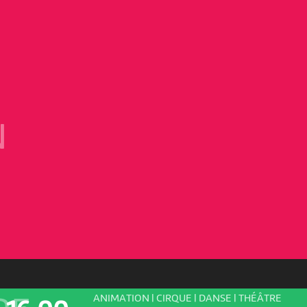
N
ANIMATION | CIRQUE | DANSE | THÉÂTRE