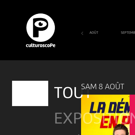
AOÛT
SEPTEM
SA
DI
LU
MA
ME
JE
VE
1
2
3
4
5
6
7
SAM 8 AOÛT
TOUT
EXPOSITIO