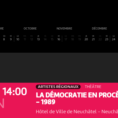
BRE
OCTOBRE
NOVEMBRE
DÉCEMBRE
SA
DI
LU
MA
ME
JE
VE
SA
DI
LU
MA
ME
JE
VE
SA
DI
LU
8
9
10
11
12
13
14
15
16
17
18
19
20
21
22
23
24
ARTISTES RÉGIONAUX
THÉÂTRE
14:00
LA DÉMOCRATIE EN PROC
N
- 1989
Hôtel de Ville de Neuchâtel
-
Neuchâ