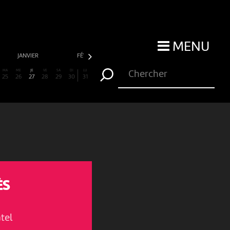
MENU
JANVIER
FÉVRIER
MARS
AVRIL
MA
ME
JE
VE
SA
DI
LU
25
26
27
28
29
30
31
ÈS
tel