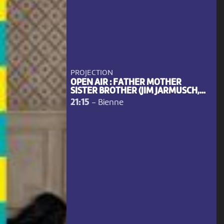
PROJECTION
OPEN AIR : FATHER MOTHER
SISTER BROTHER (JIM JARMUSCH,...
21:15
-
Bienne