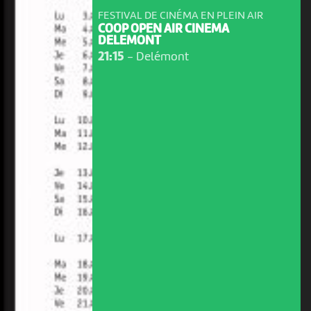
FESTIVAL DE CINÉMA EN PLEIN AIR
COOP OPEN AIR CINEMA
DELEMONT
21:15
-
Delémont