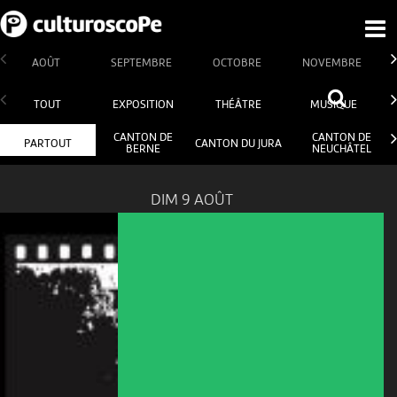
AOÛT
SEPTEMBRE
OCTOBRE
NOVEMBRE
TOUT
EXPOSITION
THÉÂTRE
MUSIQUE
CANTON DE
CANTON DE
PARTOUT
CANTON DU JURA
BERNE
NEUCHÂTEL
DIM 9 AOÛT