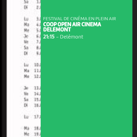
FESTIVAL DE CINÉMA EN PLEIN AIR
COOP OPEN AIR CINEMA
DELEMONT
21:15
-
Delémont