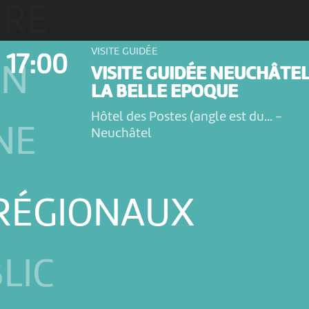
URE
VISITE GUIDÉE
17:00
ON
VISITE GUIDÉE NEUCHÂTEL
LA BELLE EPOQUE
Hôtel des Postes (angle est du...
-
NE
Neuchâtel
 RÉGIONAUX
LIC