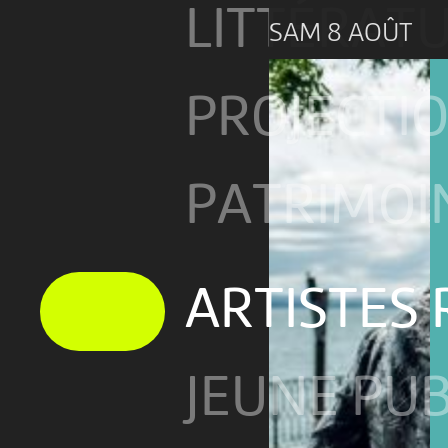
LITTÉRAT
SAM 8 AOÛT
PROJECTI
PATRIMOI
ARTISTES
JEUNE PUB