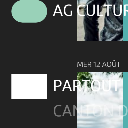
AG CULTU
MER 12 AOÛT
PARTOUT
CANTON D