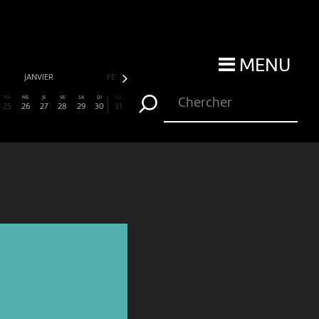
MENU
JANVIER
FÉVRIER
MARS
AVRIL
MA
ME
JE
VE
SA
DI
LU
25
26
27
28
29
30
31