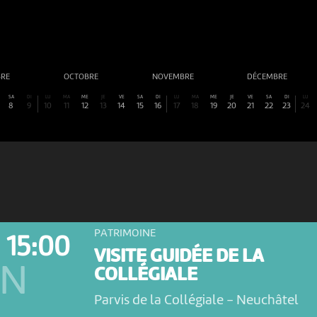
BRE
OCTOBRE
NOVEMBRE
DÉCEMBRE
SA
DI
LU
MA
ME
JE
VE
SA
DI
LU
MA
ME
JE
VE
SA
DI
LU
8
9
10
11
12
13
14
15
16
17
18
19
20
21
22
23
24
PATRIMOINE
15:00
VISITE GUIDÉE DE LA
ON
COLLÉGIALE
Parvis de la Collégiale
-
Neuchâtel