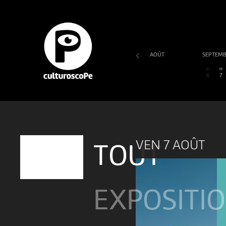
AOÛT
SEPTEM
SA
DI
LU
MA
ME
JE
VE
1
2
3
4
5
6
7
VEN 7 AOÛT
TOUT
EXPOSITI