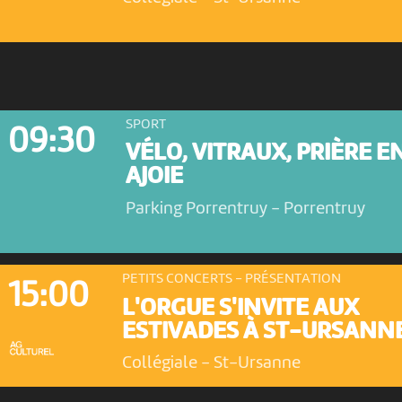
SPORT
09:30
VÉLO, VITRAUX, PRIÈRE E
AJOIE
Parking Porrentruy
-
Porrentruy
PETITS CONCERTS - PRÉSENTATION
15:00
L'ORGUE S'INVITE AUX
ESTIVADES À ST-URSANN
Collégiale
-
St-Ursanne