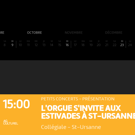
BRE
OCTOBRE
NOVEMBRE
DÉCEMBRE
SA
DI
LU
MA
ME
JE
VE
SA
DI
LU
MA
ME
JE
VE
SA
DI
LU
8
9
10
11
12
13
14
15
16
17
18
19
20
21
22
23
24
PETITS CONCERTS - PRÉSENTATION
15:00
L'ORGUE S'INVITE AUX
ESTIVADES À ST-URSANN
Collégiale
-
St-Ursanne