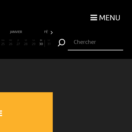
MENU
JANVIER
FÉVRIER
MARS
AVRIL
MA
ME
JE
VE
SA
DI
LU
25
26
27
28
29
30
31
E