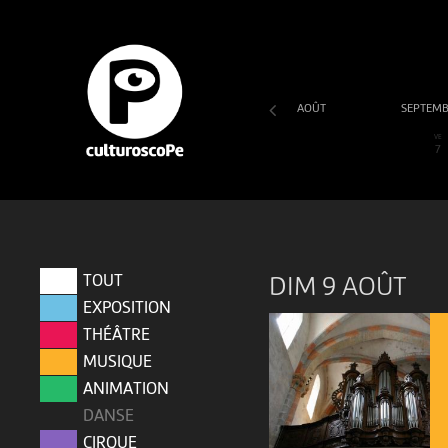
AOÛT
SEPTEM
SA
DI
LU
MA
ME
JE
VE
1
2
3
4
5
6
7
TOUT
DIM 9 AOÛT
EXPOSITION
THÉÂTRE
MUSIQUE
ANIMATION
DANSE
CIRQUE