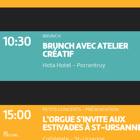
BRUNCH
10:30
BRUNCH AVEC ATELIER
CRÉATIF
Hota Hotel
-
Porrentruy
PETITS CONCERTS - PRÉSENTATION
15:00
L'ORGUE S'INVITE AUX
ESTIVADES À ST-URSANN
Collégiale
-
St-Ursanne