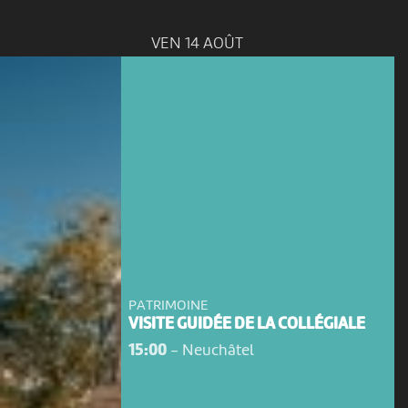
VEN 14 AOÛT
PATRIMOINE
VISITE GUIDÉE DE LA COLLÉGIALE
15:00
-
Neuchâtel