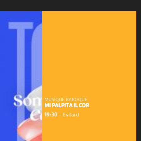
MUSIQUE BAROQUE
MI PALPITA IL COR
19:30
-
Evilard