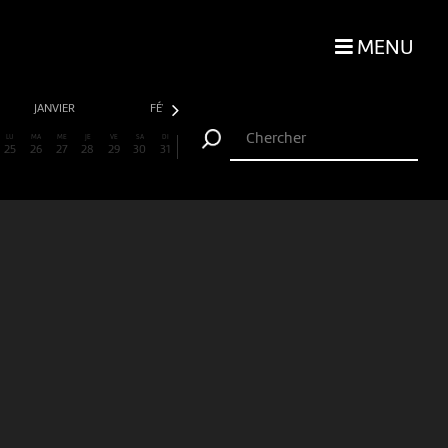
MENU
JANVIER
FÉVRIER
MARS
AVRIL
LU
MA
ME
JE
VE
SA
DI
25
26
27
28
29
30
31