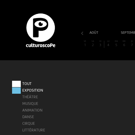
AOÛT
SEPTEM
VE
SA
DI
LU
MA
ME
JE
1
2
3
4
5
6
7
TOUT
EXPOSITION
THÉÂTRE
MUSIQUE
ANIMATION
DANSE
CIRQUE
LITTÉRATURE