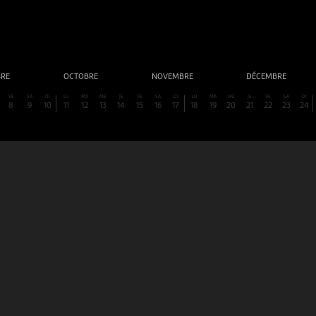
BRE
OCTOBRE
NOVEMBRE
DÉCEMBRE
VE
SA
DI
LU
MA
ME
JE
VE
SA
DI
LU
MA
ME
JE
VE
SA
DI
8
9
10
11
12
13
14
15
16
17
18
19
20
21
22
23
24