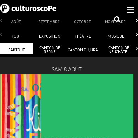
AOÛT
SEPTEMBRE
OCTOBRE
NOVEMBRE
TOUT
EXPOSITION
THÉÂTRE
MUSIQUE
CANTON DE
CANTON DE
PARTOUT
CANTON DU JURA
BERNE
NEUCHÂTEL
SAM 8 AOÛT