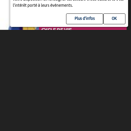
l'intérêt porté à leurs événements.
Plus d'infos
LITTÉRATURE
CYCLE DE VIE
18:00
-
Biel/Bienne
JEU 20 AOÛT