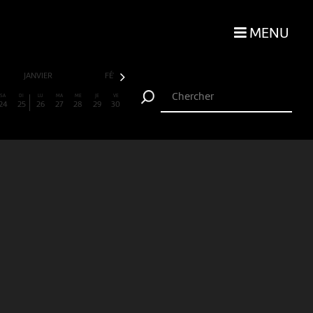
MENU
JANVIER
FÉVRIER
MARS
AVRIL
SA
DI
LU
MA
ME
JE
VE
24
25
26
27
28
29
30