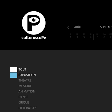
AOÛT
SEPTEM
JE
VE
SA
DI
LU
MA
M
1
2
3
4
5
6
7
TOUT
EXPOSITION
THÉÂTRE
MUSIQUE
ANIMATION
DANSE
CIRQUE
LITTÉRATURE