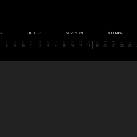
BRE
OCTOBRE
NOVEMBRE
DÉCEMBRE
E
JE
VE
SA
DI
LU
MA
ME
JE
VE
SA
DI
LU
MA
ME
JE
VE
8
9
10
11
12
13
14
15
16
17
18
19
20
21
22
23