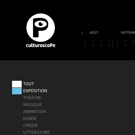
AOÛT
SEPTEM
JE
VE
SA
DI
LU
MA
M
1
2
3
4
5
6
7
TOUT
EXPOSITION
THÉÂTRE
MUSIQUE
ANIMATION
DANSE
CIRQUE
LITTÉRATURE