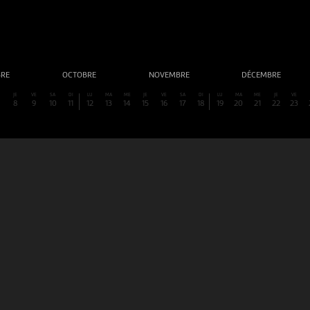
BRE
OCTOBRE
NOVEMBRE
DÉCEMBRE
E
JE
VE
SA
DI
LU
MA
ME
JE
VE
SA
DI
LU
MA
ME
JE
VE
8
9
10
11
12
13
14
15
16
17
18
19
20
21
22
23