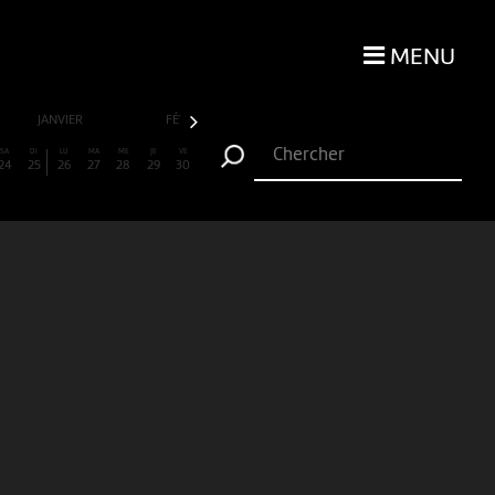
MENU
JANVIER
FÉVRIER
MARS
AVRIL
SA
DI
LU
MA
ME
JE
VE
24
25
26
27
28
29
30