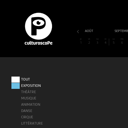
AOÛT
SEPTEM
JE
VE
SA
DI
LU
MA
1
2
3
4
5
6
TOUT
EXPOSITION
THÉÂTRE
MUSIQUE
ANIMATION
DANSE
CIRQUE
LITTÉRATURE