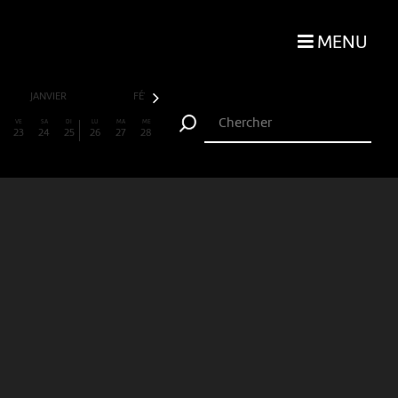
MENU
JANVIER
FÉVRIER
MARS
AVRIL
VE
SA
DI
LU
MA
ME
23
24
25
26
27
28