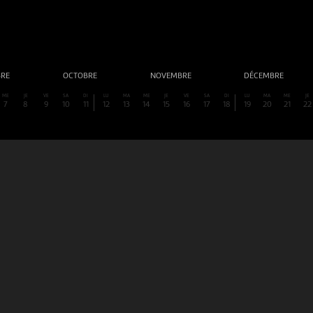
BRE
OCTOBRE
NOVEMBRE
DÉCEMBRE
ME
JE
VE
SA
DI
LU
MA
ME
JE
VE
SA
DI
LU
MA
ME
JE
7
8
9
10
11
12
13
14
15
16
17
18
19
20
21
22