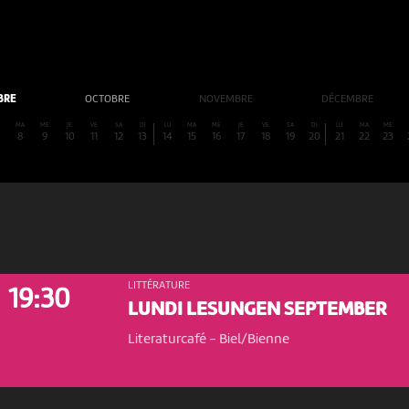
BRE
OCTOBRE
NOVEMBRE
DÉCEMBRE
MA
ME
JE
VE
SA
DI
LU
MA
ME
JE
VE
SA
DI
LU
MA
ME
8
9
10
11
12
13
14
15
16
17
18
19
20
21
22
23
LITTÉRATURE
19:30
LUNDI LESUNGEN SEPTEMBER
Literaturcafé
-
Biel/Bienne