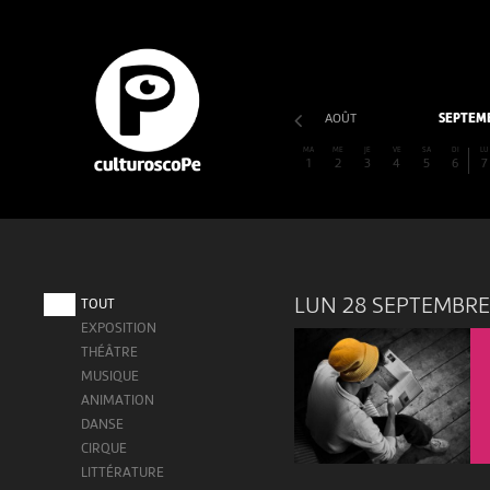
AOÛT
SEPTEM
MA
ME
JE
VE
SA
DI
LU
1
2
3
4
5
6
7
LUN 28 SEPTEMBRE
TOUT
EXPOSITION
THÉÂTRE
MUSIQUE
ANIMATION
DANSE
CIRQUE
LITTÉRATURE