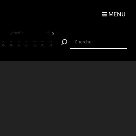
MENU
JANVIER
FÉVRIER
MARS
AVRIL
JE
VE
SA
DI
LU
MA
ME
25
26
27
28
29
30
31