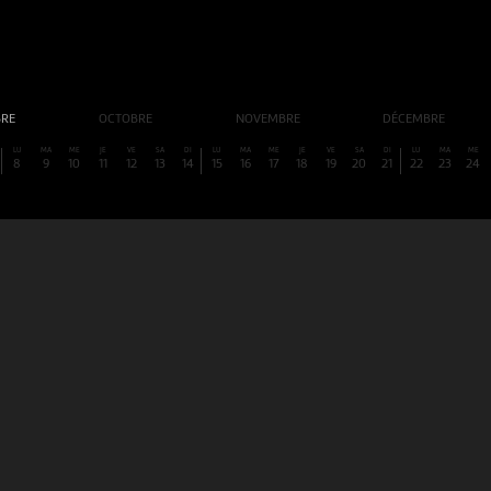
BRE
OCTOBRE
NOVEMBRE
DÉCEMBRE
LU
MA
ME
JE
VE
SA
DI
LU
MA
ME
JE
VE
SA
DI
LU
MA
ME
8
9
10
11
12
13
14
15
16
17
18
19
20
21
22
23
24