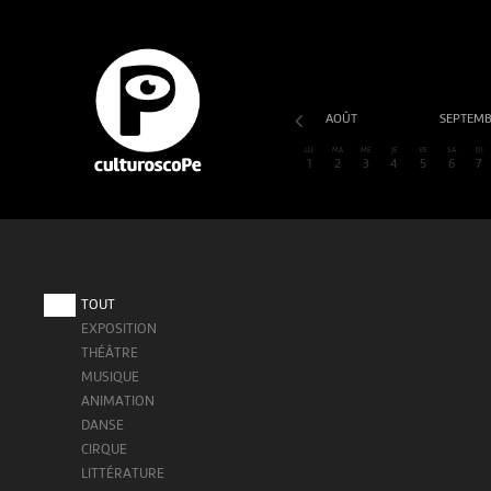
AOÛT
SEPTEM
LU
MA
ME
JE
VE
SA
DI
1
2
3
4
5
6
7
TOUT
EXPOSITION
THÉÂTRE
MUSIQUE
ANIMATION
DANSE
CIRQUE
LITTÉRATURE