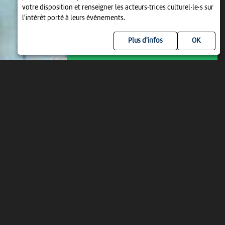
votre disposition et renseigner les acteurs·trices culturel·le·s sur
l'intérêt porté à leurs événements.
Plus d'infos
ANIMATION
3...2...1... DU SPORT AU MUSÉE!
ATELIER POUR ENFANTS
14:00
-
Neuchâtel