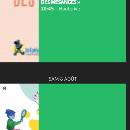
DES MÉSANGES »
20:45
-
Hauterive
SAM 8 AOÛT