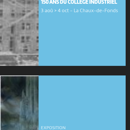
150 ANS DU COLLÈGE INDUSTRIEL
3 aoû > 4 oct
-
La Chaux-de-Fonds
EXPOSITION