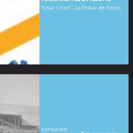
5 mar > 3 oct
-
La Chaux-de-Fonds
EXPOSITION