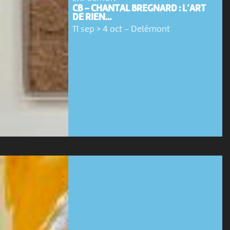
CB – CHANTAL BREGNARD : L’ART
DE RIEN…
11 sep > 4 oct
-
Delémont