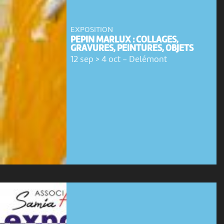
EXPOSITION
PEPIN MARLUX : COLLAGES,
GRAVURES, PEINTURES, OBJETS
12 sep > 4 oct
-
Delémont