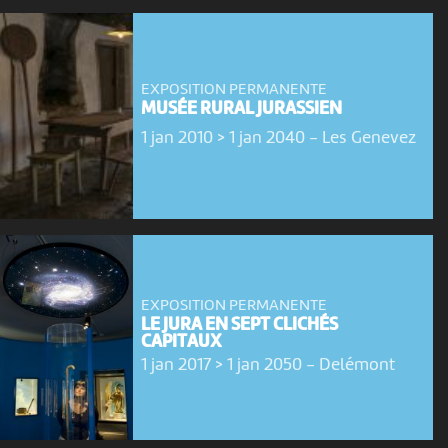
EXPOSITION PERMANENTE
MUSÉE RURAL JURASSIEN
1 jan 2010 > 1 jan 2040
-
Les Genevez
EXPOSITION PERMANENTE
LE JURA EN SEPT CLICHÉS
CAPITAUX
1 jan 2017 > 1 jan 2050
-
Delémont