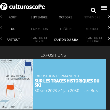
AOÛT
SEPTEMBRE
OCTOBRE
NOVEMBRE
TOUT
EXPOSITION
THÉÂTRE
MUSIQUE
CANTON DE
CANTON DE
PARTOUT
CANTON DU JURA
BERNE
NEUCHÂTEL
EXPOSITIONS
EXPOSITION PERMANENTE
SUR LES TRACES HISTORIQUES DU
SKI
30 sep 2023 > 1 jan 2030
-
Les Bois