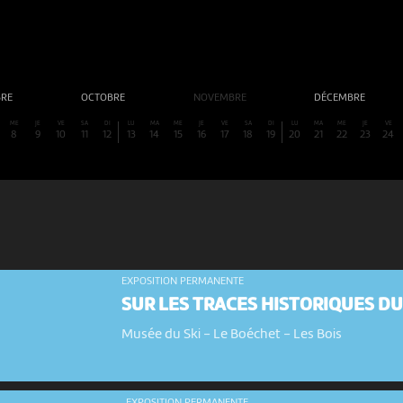
BRE
OCTOBRE
NOVEMBRE
DÉCEMBRE
ME
JE
VE
SA
DI
LU
MA
ME
JE
VE
SA
DI
LU
MA
ME
JE
VE
8
9
10
11
12
13
14
15
16
17
18
19
20
21
22
23
24
EXPOSITION PERMANENTE
SUR LES TRACES HISTORIQUES DU
Musée du Ski - Le Boéchet
-
Les Bois