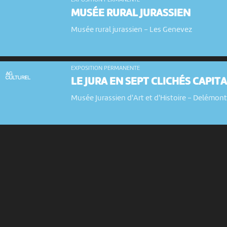
EXPOSITION PERMANENTE
MUSÉE RURAL JURASSIEN
Musée rural jurassien
-
Les Genevez
EXPOSITION PERMANENTE
LE JURA EN SEPT CLICHÉS CAPIT
Musée Jurassien d'Art et d'Histoire
-
Delémon