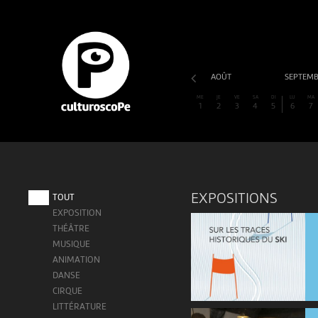
AOÛT
SEPTEM
ME
JE
VE
SA
DI
LU
MA
1
2
3
4
5
6
7
EXPOSITIONS
TOUT
EXPOSITION
THÉÂTRE
MUSIQUE
ANIMATION
DANSE
CIRQUE
LITTÉRATURE