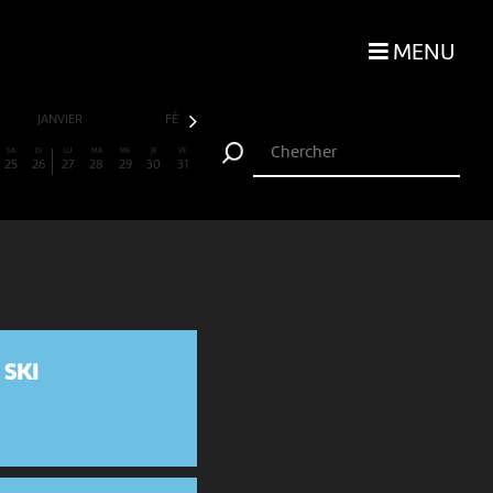
MENU
JANVIER
FÉVRIER
MARS
AVRIL
SA
DI
LU
MA
ME
JE
VE
25
26
27
28
29
30
31
 SKI