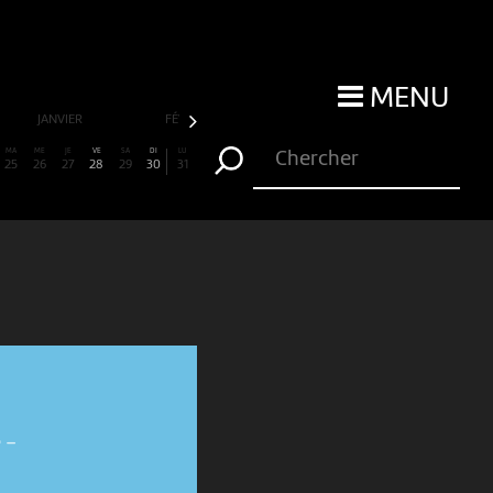
MENU
JANVIER
FÉVRIER
MARS
AVRIL
MA
ME
JE
VE
SA
DI
LU
25
26
27
28
29
30
31
e
-