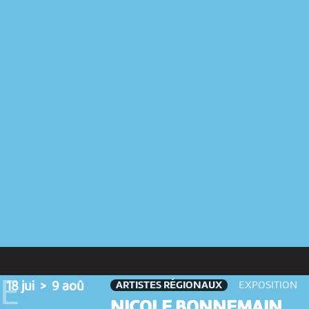
RE
ARTISTES RÉGIONAUX
18 jui > 9 aoû
EXPOSITION
NICOLE BONNEMAIN