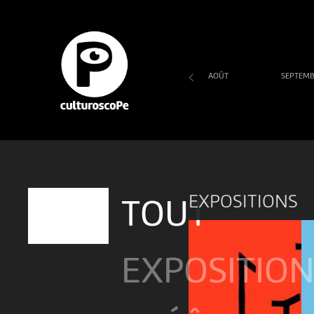
AOÛT
SEPTEM
SA
DI
LU
MA
ME
JE
VE
1
2
3
4
5
6
7
EXPOSITIONS
TOUT
EXPOSITIO