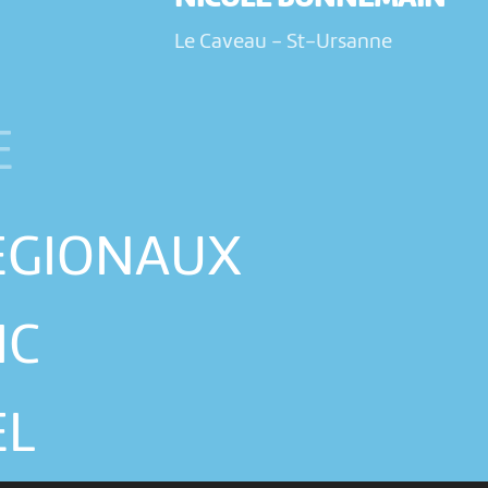
Le Caveau
-
St-Ursanne
N
E
RÉGIONAUX
IC
EL