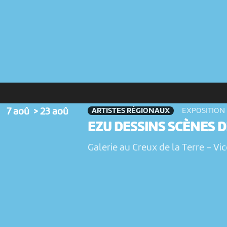
ARTISTES RÉGIONAUX
7 aoû > 23 aoû
EXPOSITION
EZU DESSINS SCÈNES D
Galerie au Creux de la Terre
-
Vic