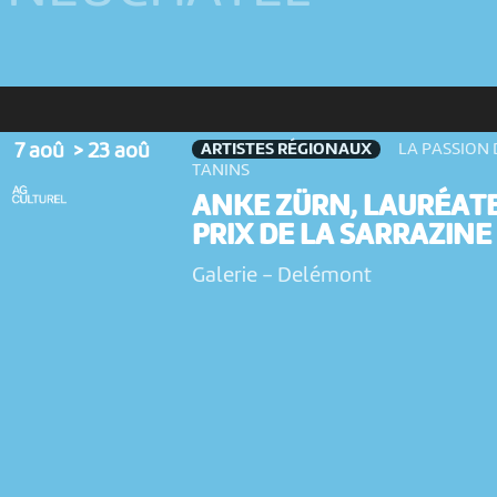
ARTISTES RÉGIONAUX
7 aoû > 23 aoû
LA PASSION 
TANINS
ANKE ZÜRN, LAURÉAT
PRIX DE LA SARRAZINE
Galerie
-
Delémont