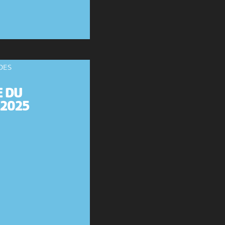
DES
E DU
 2025