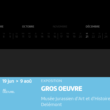
BRE
OCTOBRE
NOVEMBRE
DÉCEMBRE
SA
DI
LU
MA
ME
JE
VE
SA
DI
LU
MA
ME
JE
VE
SA
DI
LU
8
9
10
11
12
13
14
15
16
17
18
19
20
21
22
23
24
19 jun > 9 aoû
EXPOSITION
GROS OEUVRE
N
Musée Jurassien d'Art et d'Histoir
Delémont