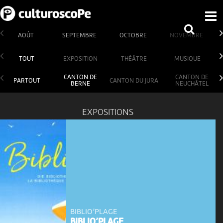
AOÛT
SEPTEMBRE
OCTOBRE
NOVEMBRE
TOUT
EXPOSITION
THÉÂTRE
MUSIQUE
CANTON DE
CANTON DE
PARTOUT
CANTON DU JURA
BERNE
NEUCHÂTEL
EXPOSITIONS
BIBLIO’PLAGE
BIBLIO’PLAGE