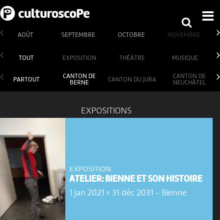
AOÛT
SEPTEMBRE
OCTOBRE
NOVEMBRE
TOUT
EXPOSITION
THÉÂTRE
MUSIQUE
CANTON DE
CANTON DE
PARTOUT
CANTON DU JURA
BERNE
NEUCHÂTEL
EXPOSITIONS
EXPOSITION
ATELIER: BIENNE ET SON HISTOIRE
1 jan 2021 > 31 déc 2031
-
Bienne