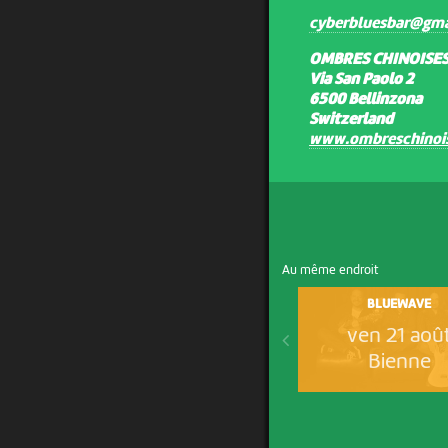
cyberbluesbar@gma
OMBRES CHINOISE
Via San Paolo 2
6500 Bellinzona
Switzerland
www.ombreschinois
Au même endroit
BLUEWAVE
ven 21 aoû
Bienne