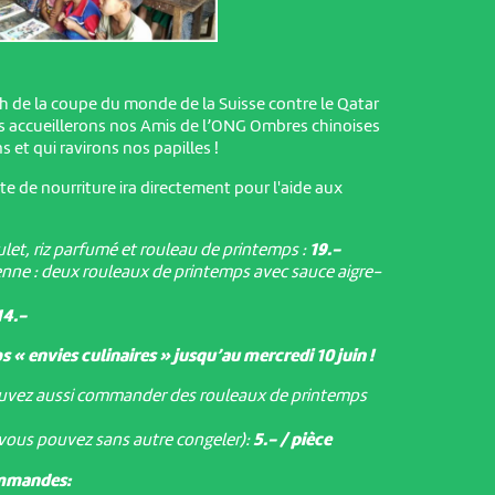
h de la coupe du monde de la Suisse contre le Qatar
s accueillerons nos Amis de l’ONG Ombres chinoises
s et qui ravirons nos papilles !
te de nourriture ira directement pour l'aide aux
ulet, riz parfumé et rouleau de printemps :
19.-
enne : deux rouleaux de printemps avec sauce aigre-
14.-
s « envies culinaires » jusqu’au mercredi 10 juin !
uvez aussi commander des rouleaux de printemps
 vous pouvez sans autre congeler):
5.- / pièce
ommandes: