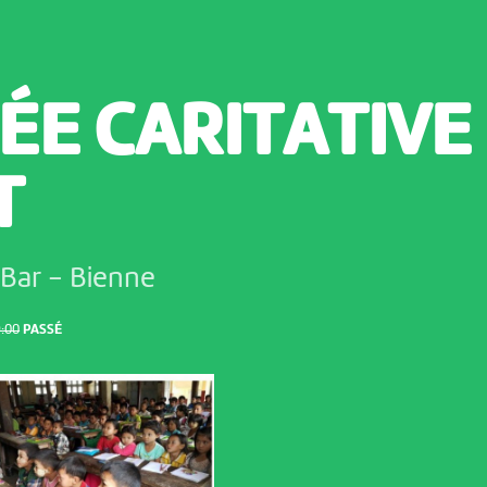
ÉE CARITATIVE
T
 Bar
-
Bienne
9:00
PASSÉ