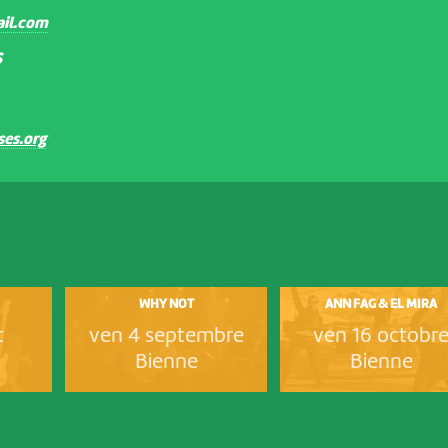
il.com
S
es.org
WHY NOT
ANN FAG & EL MIRA
t
ven 4 septembre
ven 16 octobr
Bienne
Bienne