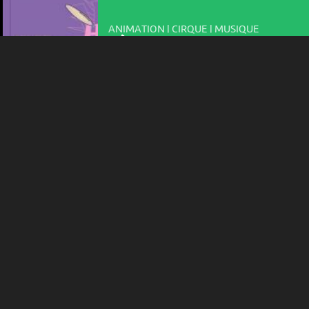
Plus d'infos
ANIMATION | CIRQUE | MUSIQUE
31ÈME FESTIVAL HORS TRIBU
17:00
-
Môtiers
VERNISSAGE
EZU SCÈNES DE VIE