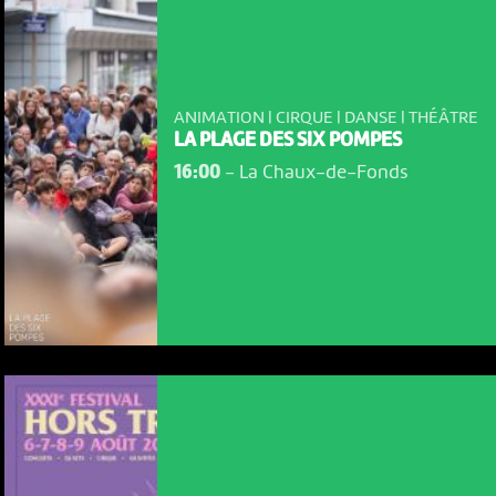
ANIMATION | CIRQUE | DANSE | THÉÂTRE
LA PLAGE DES SIX POMPES
16:00
-
La Chaux-de-Fonds
NOUS UTILISONS DES COOKIES
En poursuivant votre navigation sur le culturoscoPe site vous
consentez à l’utilisation de cookies. Les cookies nous
permettent d'analyser le trafic, d’affiner les contenus mis à
votre disposition et renseigner les acteurs·trices culturel·le·s sur
l'intérêt porté à leurs événements.