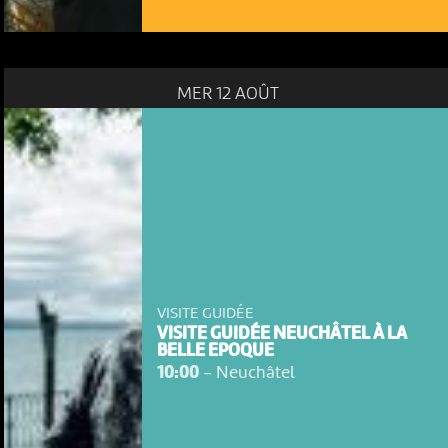
MER 12 AOÛT
VISITE GUIDÉE
NOUS UTILISONS DES COOKIES
VISITE GUIDÉE NEUCHÂTEL À LA
BELLE EPOQUE
En poursuivant votre navigation sur le culturoscoPe site vous
consentez à l’utilisation de cookies. Les cookies nous
10:00
-
Neuchâtel
permettent d'analyser le trafic, d’affiner les contenus mis à
votre disposition et renseigner les acteurs·trices culturel·le·s sur
l'intérêt porté à leurs événements.