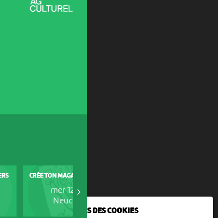
ERS
CRÉE TON MAGAZINE DE SKATE
APÉRO-SKATE
mer 12 août
jeu 13 août
Neuchâtel
Neuchâtel
NOUS UTILISONS DES COOKIES