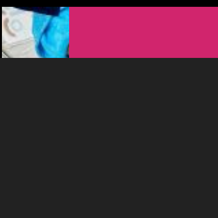
votre disposition et renseigner les acteurs·trices culturel·le·s sur
l'intérêt porté à leurs événements.
Plus d'infos
LITTÉRATURE
LA CARAVANE DES ÉCRITURES ET
LE BUS BAIN DE LIVRES
14:30
-
Fontenais