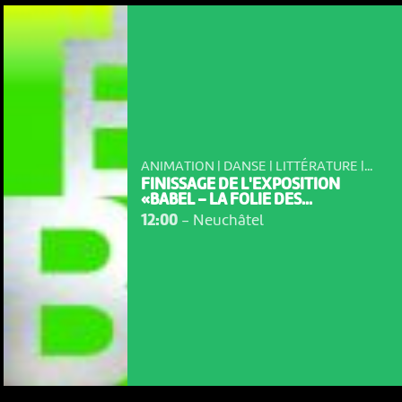
ANIMATION | DANSE | LITTÉRATURE |...
FINISSAGE DE L'EXPOSITION
«BABEL – LA FOLIE DES...
12:00
-
Neuchâtel
NOUS UTILISONS DES COOKIES
En poursuivant votre navigation sur le culturoscoPe site vous
consentez à l’utilisation de cookies. Les cookies nous
permettent d'analyser le trafic, d’affiner les contenus mis à