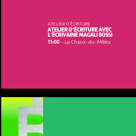
ATELIER D’ÉCRITURE
ATELIER D’ÉCRITURE AVEC
L’ÉCRIVAINE MAGALI BOSSI
11:00
-
La Chaux-du-Milieu