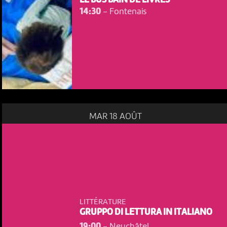
LE BUS BAIN DE LIVRES
14:30
-
Fontenais
MAR 18 AOÛT
NOUS UTILISONS DES COOKIES
En poursuivant votre navigation sur le culturoscoPe site vous
LITTÉRATURE
consentez à l’utilisation de cookies. Les cookies nous
GRUPPO DI LETTURA IN ITALIANO
permettent d'analyser le trafic, d’affiner les contenus mis à
votre disposition et renseigner les acteurs·trices culturel·le·s sur
19:00
-
Neuchâtel