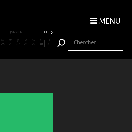
MENU
JANVIER
FÉVRIER
MARS
AVRIL
MA
ME
JE
VE
SA
DI
LU
25
26
27
28
29
30
31