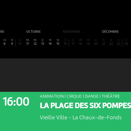
BRE
OCTOBRE
NOVEMBRE
DÉCEMBRE
SA
DI
LU
MA
ME
JE
VE
SA
DI
LU
MA
ME
JE
VE
SA
DI
LU
8
9
10
11
12
13
14
15
16
17
18
19
20
21
22
23
24
ANIMATION | CIRQUE | DANSE | THÉÂTRE
16:00
LA PLAGE DES SIX POMPES
Vieille Ville
-
La Chaux-de-Fonds