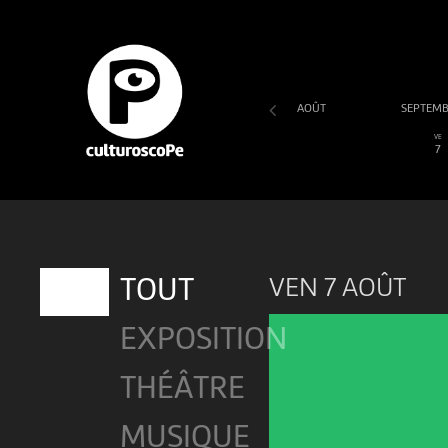
AOÛT
SEPTEM
SA
DI
LU
MA
ME
JE
VE
1
2
3
4
5
6
7
VEN 7 AOÛT
TOUT
EXPOSITION
THÉÂTRE
MUSIQUE