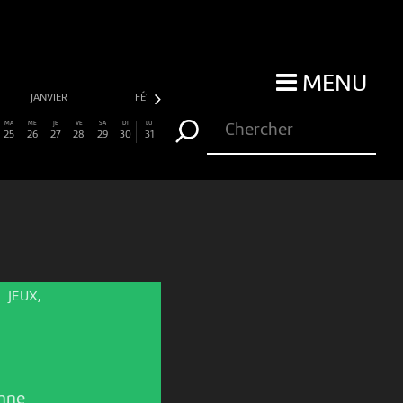
MENU
JANVIER
FÉVRIER
MARS
AVRIL
MA
ME
JE
VE
SA
DI
LU
25
26
27
28
29
30
31
JEUX,
nne