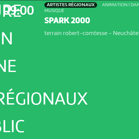
ARTISTES RÉGIONAUX
ANIMATION | DAN
URE
09:00
MUSIQUE
SPARK 2000
terrain robert-comtesse
-
Neuchâte
ON
NE
 RÉGIONAUX
LIC