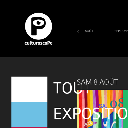
AOÛT
SEPTEM
SA
DI
LU
MA
ME
JE
VE
1
2
3
4
5
6
7
SAM 8 AOÛT
TOUT
EXPOSITI