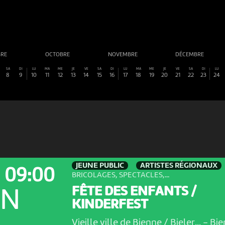
BRE
OCTOBRE
NOVEMBRE
DÉCEMBRE
SA
DI
LU
MA
ME
JE
VE
SA
DI
LU
MA
ME
JE
VE
SA
DI
LU
8
9
10
11
12
13
14
15
16
17
18
19
20
21
22
23
24
JEUNE PUBLIC
ARTISTES RÉGIONAUX
09:00
BRICOLAGES, SPECTACLES,...
FÊTE DES ENFANTS /
ON
KINDERFEST
Vieille ville de Bienne / Bieler...
-
Bie