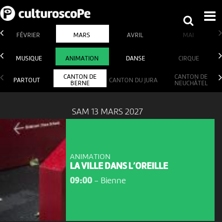
FÉVRIER
MARS
AVRIL
MAI
MUSIQUE
ANIMATION
DANSE
CIRQUE
CANTON DE
CANTON DE
PARTOUT
CANTON DU JURA
BERNE
NEUCHÂTEL
SAM 13 MARS 2027
ANIMATION
LA VILLE DANS L’OREILLE
09:00
-
Bienne