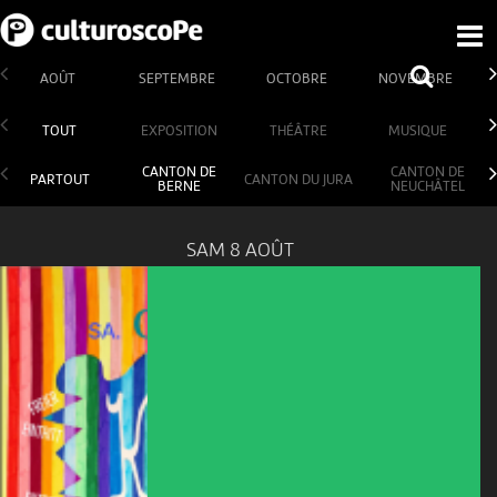
AOÛT
SEPTEMBRE
OCTOBRE
NOVEMBRE
TOUT
EXPOSITION
THÉÂTRE
MUSIQUE
CANTON DE
CANTON DE
PARTOUT
CANTON DU JURA
BERNE
NEUCHÂTEL
SAM 8 AOÛT