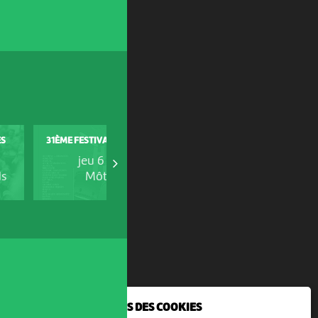
COOP OPEN AIR CINEMA
ES
31ÈME FESTIVAL HORS TRIBU
DELEMONT
jeu 6 août
jeu 6 août
ds
Môtiers
Delémont
NOUS UTILISONS DES COOKIES