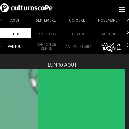
AOÛT
SEPTEMBRE
OCTOBRE
NOVEMBRE
TOUT
EXPOSITION
THÉÂTRE
MUSIQUE
CANTON DE
CANTON DE
PARTOUT
CANTON DU JURA
BERNE
NEUCHÂTEL
LUN 10 AOÛT