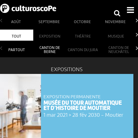
AOÛT
SEPTEMBRE
OCTOBRE
NOVEMBRE
TOUT
EXPOSITION
THÉÂTRE
MUSIQUE
CANTON DE
CANTON DE
PARTOUT
CANTON DU JURA
BERNE
NEUCHÂTEL
EXPOSITIONS
EXPOSITION PERMANENTE
MUSÉE DU TOUR AUTOMATIQUE
ET D’HISTOIRE DE MOUTIER
1 mar 2021 > 28 fév 2030
-
Moutier