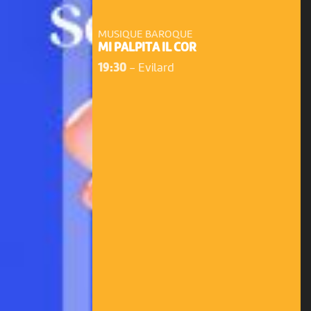
MUSIQUE BAROQUE
MI PALPITA IL COR
19:30
-
Evilard