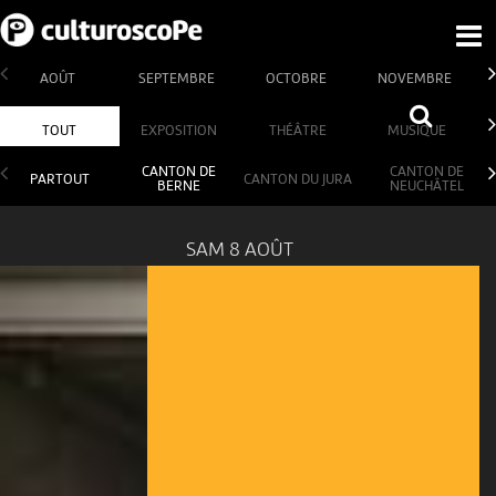
AOÛT
SEPTEMBRE
OCTOBRE
NOVEMBRE
TOUT
EXPOSITION
THÉÂTRE
MUSIQUE
CANTON DE
CANTON DE
PARTOUT
CANTON DU JURA
BERNE
NEUCHÂTEL
SAM 8 AOÛT