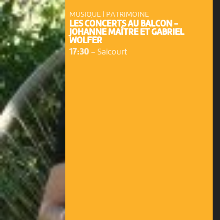
MUSIQUE | PATRIMOINE
LES CONCERTS AU BALCON -
JOHANNE MAÎTRE ET GABRIEL
WOLFER
17:30
-
Saicourt