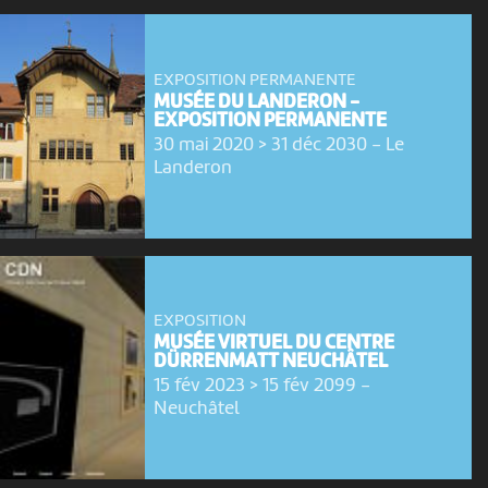
EXPOSITION PERMANENTE
MUSÉE DU LANDERON -
EXPOSITION PERMANENTE
30 mai 2020 > 31 déc 2030
-
Le
Landeron
EXPOSITION
MUSÉE VIRTUEL DU CENTRE
DÜRRENMATT NEUCHÂTEL
15 fév 2023 > 15 fév 2099
-
Neuchâtel