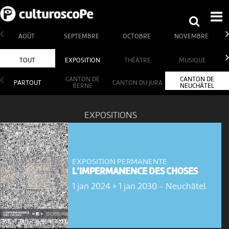
AOÛT
SEPTEMBRE
OCTOBRE
NOVEMBRE
TOUT
EXPOSITION
THÉÂTRE
MUSIQUE
CANTON DE
CANTON DE
PARTOUT
CANTON DU JURA
BERNE
NEUCHÂTEL
EXPOSITIONS
EXPOSITION PERMANENTE
L’IMPERMANENCE DES CHOSES
1 jan 2024 > 1 jan 2030
-
Neuchâtel